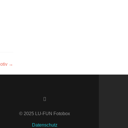
otiv
→
Facebook-
Link
© 2025 LU-FUN Fotobox
Datenschutz