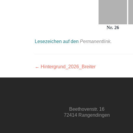
Nr. 26
Lesezeichen auf den
Permanentlink
.
Beitragsnavigation
←
Hintergrund_2026_Breiter
Beethovenstr. 16
72414 Rangendingen