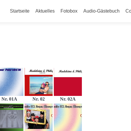
Zum
Inhalt
Startseite
Aktuelles
Fotobox
Audio-Gästebuch
Co
springen
Nr. 01A
Nr. 02
Nr. 02A